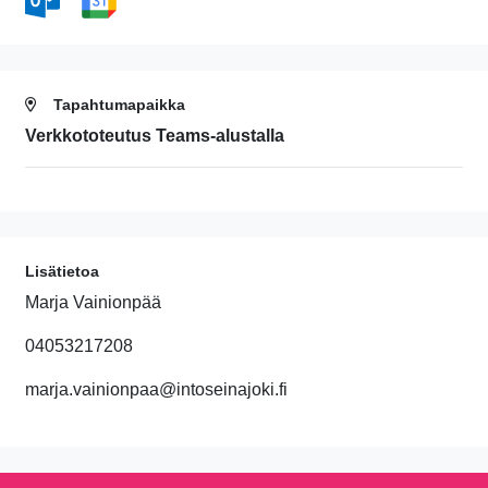
Tapahtumapaikka
Verkkototeutus Teams-alustalla
Lisätietoa
Marja Vainionpää
04053217208
marja.vainionpaa@intoseinajoki.fi