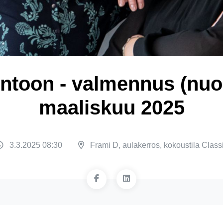
ntoon - valmennus (nuori
maaliskuu 2025
3.3.2025 08:30
Frami D, aulakerros, kokoustila Class