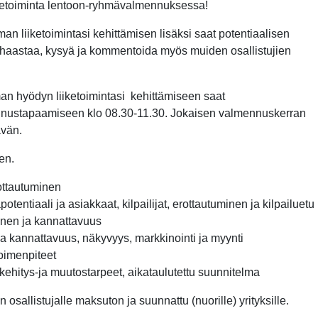
iketoiminta lentoon-ryhmävalmennuksessa!
n liiketoimintasi kehittämisen lisäksi saat potentiaalisen
 haastaa, kysyä ja kommentoida myös muiden osallistujien
n hyödyn liiketoimintasi kehittämiseen saat
nnustapaamiseen klo 08.30-11.30. Jokaisen valmennuskerran
ävän.
en.
ottautuminen
tentiaali ja asiakkaat, kilpailijat, erottautuminen ja kilpailuetu
nen ja kannattavuus
ja kannattavuus, näkyvyys, markkinointi ja myynti
toimenpiteet
t, kehitys-ja muutostarpeet, aikataulutettu suunnitelma
sallistujalle maksuton ja suunnattu (nuorille) yrityksille.