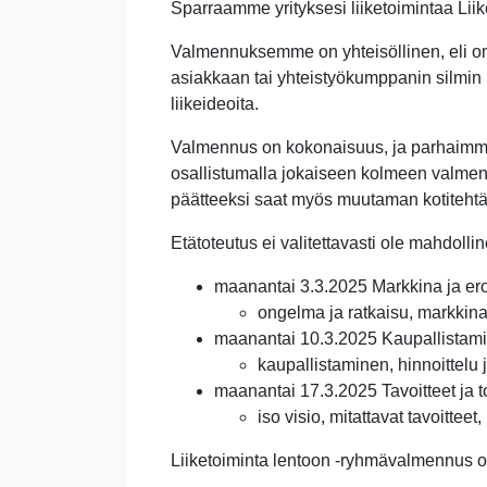
Sparraamme yrityksesi liiketoimintaa Li
Valmennuksemme on yhteisöllinen, eli oma
asiakkaan tai yhteistyökumppanin silmin
liikeideoita.
Valmennus on kokonaisuus, ja parhaimma
osallistumalla jokaiseen kolmeen valme
päätteeksi saat myös muutaman kotiteht
Etätoteutus ei valitettavasti ole mahdollin
maanantai 3.3.2025 Markkina ja er
ongelma ja ratkaisu, markkinapo
maanantai 10.3.2025 Kaupallistami
kaupallistaminen, hinnoittelu 
maanantai 17.3.2025 Tavoitteet ja 
iso visio, mitattavat tavoittee
Liiketoiminta lentoon -ryhmävalmennus on o