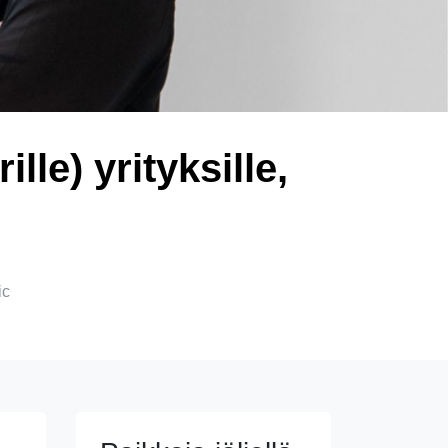
lle) yrityksille,
ic