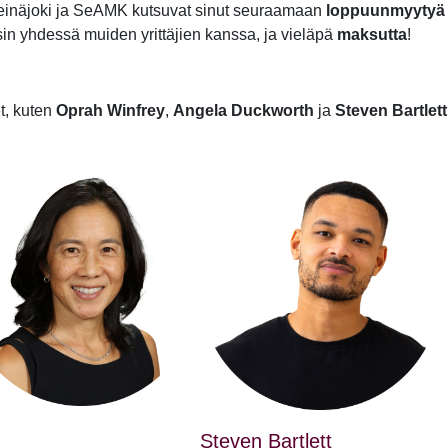
einäjoki ja SeAMK kutsuvat sinut seuraamaan
loppuunmyytyä
in yhdessä muiden yrittäjien kanssa, ja vieläpä
maksutta
!
t, kuten
Oprah Winfrey
,
Angela Duckworth
ja
Steven Bartlett
Steven Bartlett