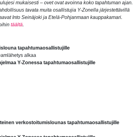
ulujesi mukaisesti – ovet ovat avoinna koko tapahtuman ajan.
dollisuus tavata muita osallistujia Y-Zonella järjestettävillä
astaavat Into Seinäjoki ja Etelä-Pohjanmaan kauppakamari.
oihin
täältä
.
louna tapahtumaosallistujille
reamlähetys alkaa
hjelmaa Y-Zonessa tapahtumaosallistujille
einen verkostoitumislounas tapahtumaosallistujille