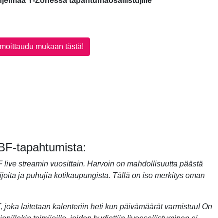
hjelmaa Y-Zonessa tapahtumaosallistujille
lmoittaudu mukaan tästä!
NBF-tapahtumista:
NBF live streamin vuosittain. Harvoin on mahdollisuutta päästä
ita ja puhujia kotikaupungista. Tällä on iso merkitys oman
oka laitetaan kalenteriin heti kun päivämäärät varmistuu! On