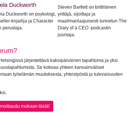
ela Duckworth
Steven Bartlett on brittiläinen
la Duckworth on psykologi,
yrittäjä, sijoittaja ja
eller-kirjailija ja Character
maailmanlaajuisesti tunnetun The
n perustaja.
Diary of a CEO -podcastin
juontaja.
Forum?
elsingissä järjestettävä kaksipäiväinen tapahtuma ja yksi
juustapahtumista. Se kokoaa yhteen kansainväliset
lemaan työelämän muutoksesta, yhteistyöstä ja tulevaisuuden
ksi.
lmoittaudu mukaan tästä!