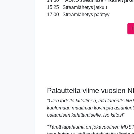
14:30 TAUKO streamissa +
Kahvit ja o
15:25 Streamlähetys jatkuu
17:00 Streamlähetys päättyy
I
Palautteita viime vuosien 
"Olen todella kiitollinen, että tarjoatte 
kuulemaan maailman kovimpia asiantuntijo
osaamisen kehittämiselle. Iso kiitos!
"
"Tämä tapahtuma on jokavuotinen MUST, j