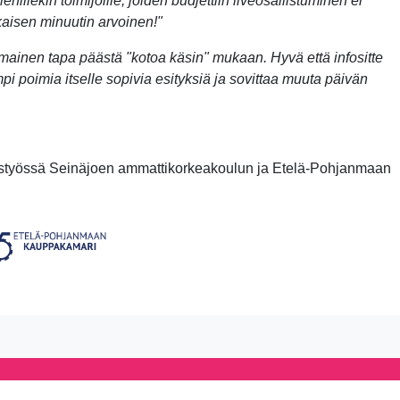
nillekin toimijoille, joiden budjettiin liveosallistuminen ei
okaisen minuutin arvoinen!"
ainen tapa päästä "kotoa käsin" mukaan. Hyvä että infositte
i poimia itselle sopivia esityksiä ja sovittaa muuta päivän
eistyössä Seinäjoen ammattikorkeakoulun ja Etelä-Pohjanmaan