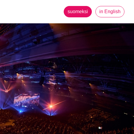
suomeksi
in English