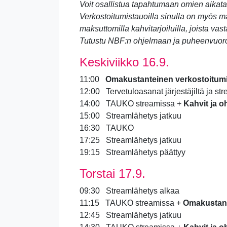
Voit osallistua tapahtumaan omien aikata
Verkostoitumistauoilla sinulla on myös mah
maksuttomilla kahvitarjoiluilla, joista v
Tutustu NBF:n ohjelmaan ja puheenvuor
Keskiviikko 16.9.
11:00
Omakustanteinen verkostoitumis
12:00 Tervetuloasanat järjestäjiltä ja st
14:00 TAUKO streamissa +
Kahvit ja o
15:00 Streamlähetys jatkuu
16:30 TAUKO
17:25 Streamlähetys jatkuu
19:15 Streamlähetys päättyy
Torstai 17.9.
09:30 Streamlähetys alkaa
11:15 TAUKO streamissa +
Omakustant
12:45 Streamlähetys jatkuu