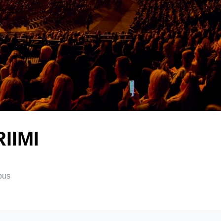
IIMI
pus