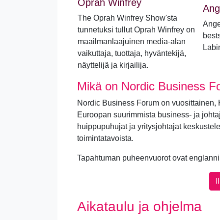
Oprah Winfrey
Ang
The Oprah Winfrey Show'sta
Ange
tunnetuksi tullut Oprah Winfrey on
bests
maailmanlaajuinen media-alan
Labi
vaikuttaja, tuottaja, hyväntekijä,
näyttelijä ja kirjailija.
Mikä on Nordic Business 
Nordic Business Forum on vuosittainen, H
Euroopan suurimmista business- ja johta
huippupuhujat ja yritysjohtajat keskuste
toimintatavoista.
Tapahtuman puheenvuorot ovat englanni
I
Aikataulu ja ohjelma