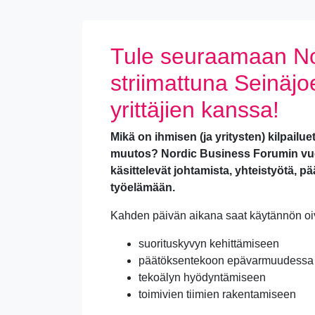
Tule seuraamaan No
striimattuna Seinäj
yrittäjien kanssa!
Mikä on ihmisen (ja yritysten) kilpailu
muutos? Nordic Business Forumin v
käsittelevät johtamista, yhteistyötä, 
työelämään.
Kahden päivän aikana saat käytännön oi
suorituskyvyn kehittämiseen
päätöksentekoon epävarmuudessa
tekoälyn hyödyntämiseen
toimivien tiimien rakentamiseen