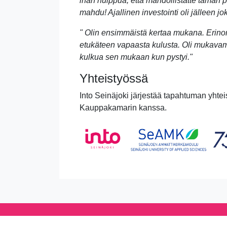
ihan huippua, että mahdollistatte tämän pie
mahdu! Ajallinen investointi oli jälleen j
" Olin ensimmäistä kertaa mukana. Erinom
etukäteen vapaasta kulusta. Oli mukavamp
kulkua sen mukaan kun pystyi."
Yhteistyössä
Into Seinäjoki järjestää tapahtuman yht
Kauppakamarin kanssa.