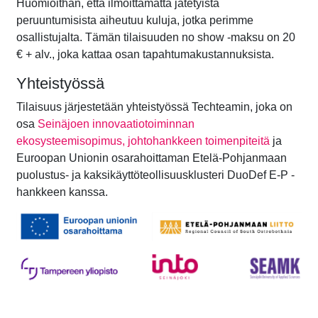
Huomioithan, että ilmoittamatta jätetyistä
peruuntumisista aiheutuu kuluja, jotka perimme
osallistujalta. Tämän tilaisuuden no show -maksu on 20
€ + alv., joka kattaa osan tapahtumakustannuksista.
Yhteistyössä
Tilaisuus järjestetään yhteistyössä Techteamin, joka on
osa
Seinäjoen innovaatiotoiminnan
ekosysteemisopimus, johtohank
keen toimenpiteitä
ja
Euroopan Unionin osarahoittaman Etelä-Pohjanmaan
puolustus- ja kaksikäyttöteollisuusklusteri DuoDef E-P -
hankkeen kanssa.