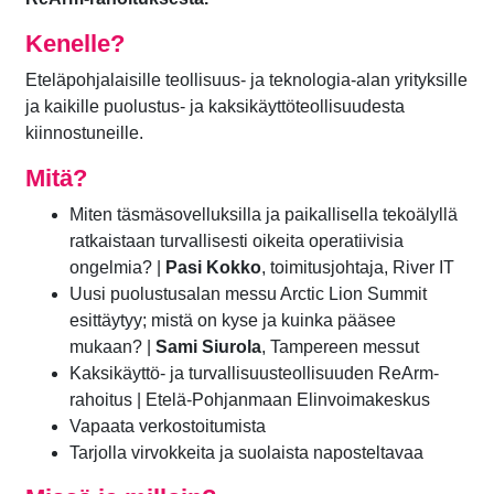
Kenelle?
Eteläpohjalaisille teollisuus- ja teknologia-alan yrityksille
ja kaikille puolustus- ja kaksikäyttöteollisuudesta
kiinnostuneille.
Mitä?
Miten täsmäsovelluksilla ja paikallisella tekoälyllä
ratkaistaan turvallisesti oikeita operatiivisia
ongelmia? |
Pasi Kokko
, toimitusjohtaja, River IT
Uusi puolustusalan messu Arctic Lion Summit
esittäytyy; mistä on kyse ja kuinka pääsee
mukaan? |
Sami Siurola
, Tampereen messut
Kaksikäyttö- ja turvallisuusteollisuuden ReArm-
rahoitus | Etelä-Pohjanmaan Elinvoimakeskus
Vapaata verkostoitumista
Tarjolla virvokkeita ja suolaista naposteltavaa