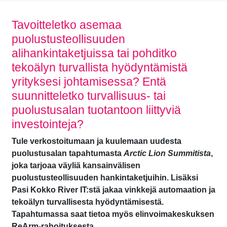
Tavoitteletko asemaa
puolustusteollisuuden
alihankintaketjuissa tai pohditko
tekoälyn turvallista hyödyntämistä
yrityksesi johtamisessa? Entä
suunnitteletko turvallisuus- tai
puolustusalan tuotantoon liittyviä
investointeja?
Tule verkostoitumaan ja kuulemaan uudesta
puolustusalan tapahtumasta
Arctic Lion Summitista
,
joka tarjoaa väyliä kansainvälisen
puolustusteollisuuden hankintaketjuihin. Lisäksi
Pasi Kokko River IT:stä jakaa vinkkejä automaation ja
tekoälyn turvallisesta hyödyntämisestä.
Tapahtumassa saat tietoa myös elinvoimakeskuksen
ReArm-rahoituksesta.