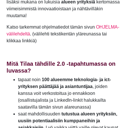
lisäksi mukana on lukuisia
alueen yrityksiä
kertomassa
viimeisimmistä innovaatioistaan ja nähtävilläkin
muutama!
Katso tarkemmat ohjelmatiedot tämän sivun
OHJELMA-
välilehdeltä
. (välilehti tekstikentän yläreunassa tai
klikkaa linkkiä)
Mitä Tilaa tähdille 2.0 -tapahtumassa on
luvassa?
tapaat noin
100 alueemme teknologia- ja ict-
yrityksen päättäjää ja asiantuntijaa
, joiden
kanssa voit verkostoitua jo ennakkoon
(osallistujalista ja LinkedIn-linkit halukkailta
saatavilla tämän sivun alareunassa)
saat mahdollisuuden
tutustua alueen yrityksiin,
uusiin potentiaalisiin kumppaneihin ja
asiakkaisiin
. Lyö vaikka viittä vaille olevat kaupat