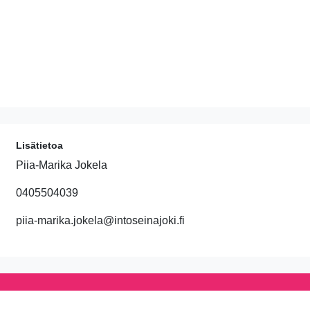
Lisätietoa
Piia-Marika Jokela
0405504039
piia-marika.jokela@intoseinajoki.fi