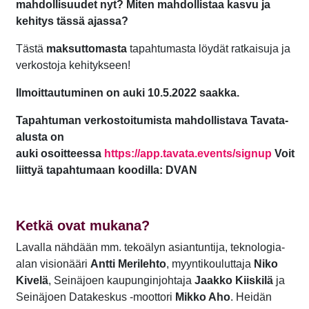
mahdollisuudet nyt? Miten mahdollistaa kasvu ja
kehitys tässä ajassa?
Tästä
maksuttomasta
tapahtumasta löydät ratkaisuja ja
verkostoja kehitykseen!
Ilmoittautuminen on auki 10.5.2022 saakka.
Tapahtuman verkostoitumista mahdollistava Tavata-
alusta on
auki osoitteessa
https://app.tavata.events/signup
Voit
liittyä tapahtumaan koodilla: DVAN
Ketkä ovat mukana?
Lavalla nähdään mm. tekoälyn asiantuntija, teknologia-
alan visionääri
Antti Merilehto
, myyntikouluttaja
Niko
Kivelä
, Seinäjoen kaupunginjohtaja
Jaakko Kiiskilä
ja
Seinäjoen Datakeskus -moottori
Mikko Aho
. Heidän