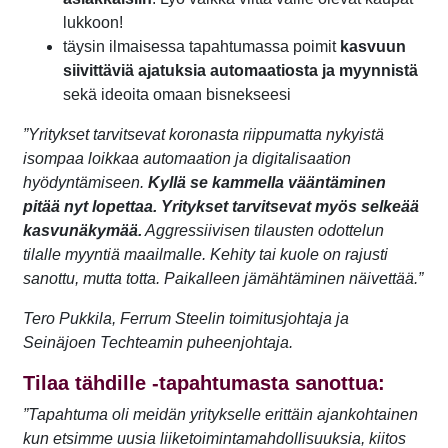
lukkoon!
täysin ilmaisessa tapahtumassa poimit
kasvuun
siivittäviä ajatuksia automaatiosta ja myynnistä
sekä ideoita omaan bisnekseesi
”Yritykset tarvitsevat koronasta riippumatta nykyistä
isompaa loikkaa automaation ja digitalisaation
hyödyntämiseen.
Kyllä se kammella vääntäminen
pitää nyt lopettaa. Yritykset tarvitsevat myös selkeää
kasvunäkymää.
Aggressiivisen tilausten odottelun
tilalle myyntiä maailmalle. Kehity tai kuole on rajusti
sanottu, mutta totta. Paikalleen jämähtäminen näivettää.”
Tero Pukkila, Ferrum Steelin toimitusjohtaja ja
Seinäjoen Techteamin puheenjohtaja.
Tilaa tähdille -tapahtumasta sanottua:
”Tapahtuma oli meidän yritykselle erittäin ajankohtainen
kun etsimme uusia liiketoimintamahdollisuuksia, kiitos