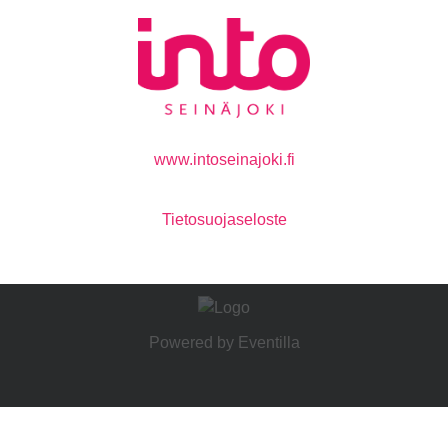
www.intoseinajoki.fi
Tietosuojaseloste
Powered by
Eventilla