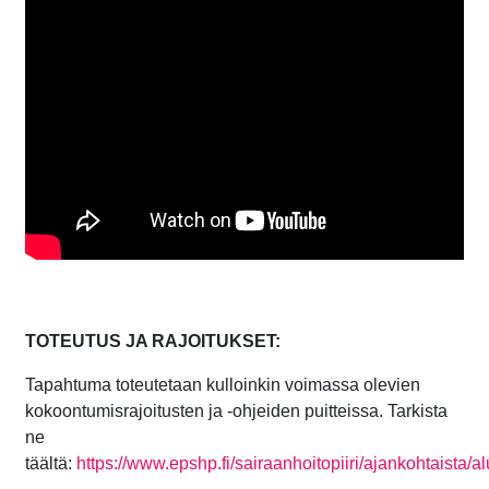
TOTEUTUS JA RAJOITUKSET:
Tapahtuma toteutetaan kulloinkin voimassa olevien
kokoontumisrajoitusten ja -ohjeiden puitteissa. Tarkista
ne
täältä:
https://www.epshp.fi/sairaanhoitopiiri/ajankohtaista/