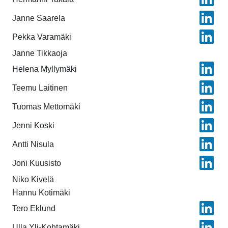
Janne Saarela
Pekka Varamäki
Janne Tikkaoja
Helena Myllymäki
Teemu Laitinen
Tuomas Mettomäki
Jenni Koski
Antti Nisula
Joni Kuusisto
Niko Kivelä
Hannu Kotimäki
Tero Eklund
Ulla Yli-Kohtamäki