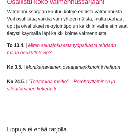
Osallistu koko valmennussarjaan!
Valmennussarjaan kuuluu kolme erillistä valmennusta.
Voit osallistua vaikka vain yhteen näistä, mutta parhaat
opit ja oivallukset rekrytointipolun kaikkiin vaiheisiin saat
tietysti käymällä läpi kaikki kolme valmennusta.
To 13.4.
|
Miten seinäjokisesta työpaikasta tehdään
maan houkuttelevin?
Ke 3.5.
|
Monikanavainen osaajamarkkinointi haltuun
Ke 24.5.
|
”Tervetuloa meille” – Perehdyttäminen ja
sitouttaminen ketterästi
Lippuja ei enää tarjolla.