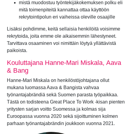
mistä muodostuu työntekijäkokemuksen polku eli
mitä toimenpiteitä kannattaa ottaa käyttöön
rekrytointipolun eri vaiheissa oleville osaajille
Lisäksi pohdimme, keitä sellaisia henkilöitä voisimme
rekrytoida, joita emme ole aikaisemmin lähestyneet.
Tarvittava osaaminen voi nimittäin löytyä yllättävistä
paikoista.
Kouluttajana Hanne-Mari Miskala, Aava
& Bang
Hanne-Mari Miskala on henkilöstöjohtajana ollut
mukana luomassa Aava & Bangista vahvaa
työnantajabrändiä sekä Suomen parasta työpaikkaa.
Tästä on todisteena Great Place To Work -kisan pienten
yritysten sarjan voitto Suomessa ja kolmas sija
Euroopassa vuonna 2020 sekä sijoittuminen kolmen
parhaan työnantajabrändin joukkoon vuonna 2021.