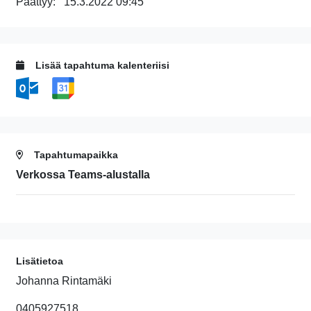
Päättyy:
15.3.2022 09:45
Lisää tapahtuma kalenteriisi
Tapahtumapaikka
Verkossa Teams-alustalla
Lisätietoa
Johanna Rintamäki
0405927518